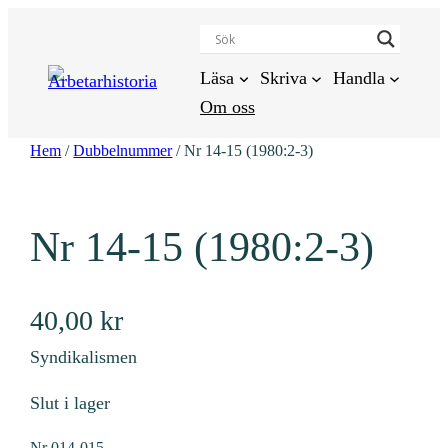
Hoppa
till
innehåll
Läsa
Skriva
Handla
Om oss
Hem
/
Dubbelnummer
/ Nr 14-15 (1980:2-3)
Nr 14-15 (1980:2-3)
40,00
kr
Syndikalismen
Slut i lager
Nr
014-015