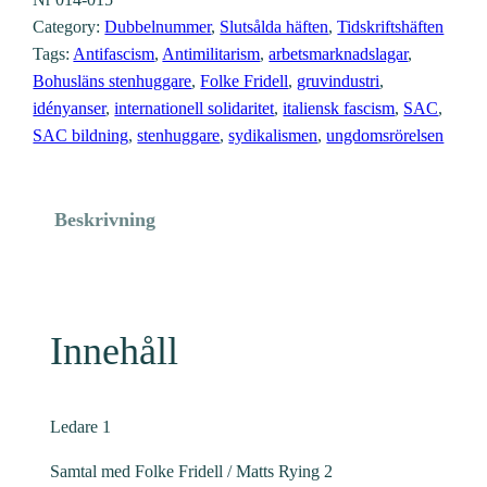
Category:
Dubbelnummer
, 
Slutsålda häften
, 
Tidskriftshäften
Tags:
Antifascism
, 
Antimilitarism
, 
arbetsmarknadslagar
, 
Bohusläns stenhuggare
, 
Folke Fridell
, 
gruvindustri
, 
idényanser
, 
internationell solidaritet
, 
italiensk fascism
, 
SAC
, 
SAC bildning
, 
stenhuggare
, 
sydikalismen
, 
ungdomsrörelsen
Beskrivning
Innehåll
Ledare 1
Samtal med Folke Fridell / Matts Rying 2