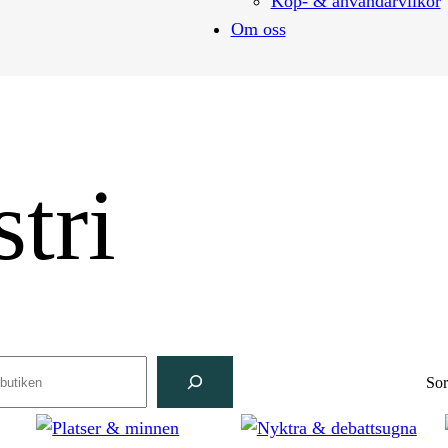
Köp- & användarvilkor
Om oss
tri
ch
Sor