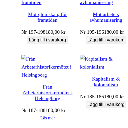
Mot glömskan, för
Mot arbetets
framtiden
avhumanisering
Nr
197-198
180,00
kr
Nr
195-196
180,00
kr
Lägg till i varukorg
Lägg till i varukorg
Kapitalism &
kolonialism
Från
Arbetarhistorikermötet i
Nr
185-186
180,00
kr
Helsingborg
Lägg till i varukorg
Nr
187-188
180,00
kr
Läs mer