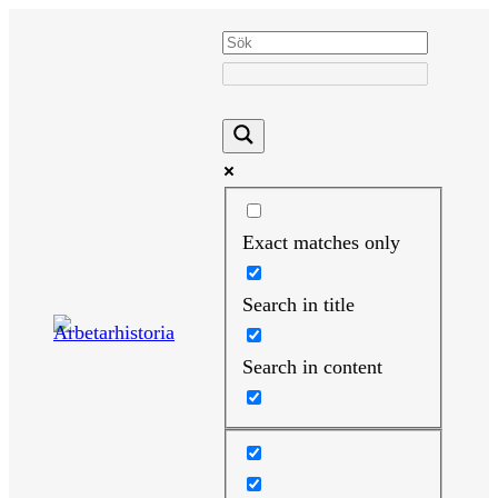
Hoppa
till
innehåll
Exact matches only
Search in title
Search in content