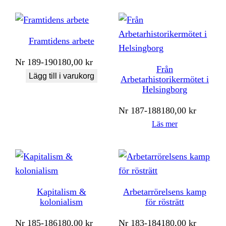
Framtidens arbete
Nr
189-190
180,00
kr
Från
Lägg till i varukorg
Arbetarhistorikermötet i
Helsingborg
Nr
187-188
180,00
kr
Läs mer
Kapitalism &
Arbetarrörelsens kamp
kolonialism
för rösträtt
Nr
185-186
180,00
kr
Nr
183-184
180,00
kr