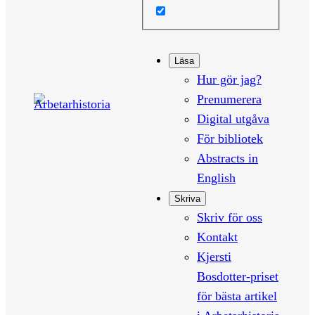
Läsa
Hur gör jag?
Prenumerera
Digital utgåva
För bibliotek
Abstracts in
English
Skriva
Skriv för oss
Kontakt
Kjersti
Bosdotter-priset
för bästa artikel