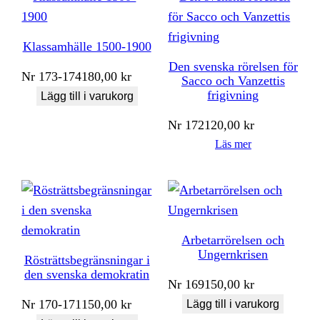
Klassamhälle 1500-1900
Den svenska rörelsen för
Nr
173-174
180,00
kr
Sacco och Vanzettis
frigivning
Lägg till i varukorg
Nr
172
120,00
kr
Läs mer
Arbetarrörelsen och
Ungernkrisen
Rösträttsbegränsningar i
den svenska demokratin
Nr
169
150,00
kr
Nr
170-171
150,00
kr
Lägg till i varukorg