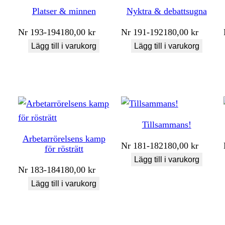
Platser & minnen
Nyktra & debattsugna
Nr
193-194
180,00
kr
Nr
191-192
180,00
kr
Lägg till i varukorg
Lägg till i varukorg
Tillsammans!
Arbetarrörelsens kamp
Nr
181-182
180,00
kr
för rösträtt
Lägg till i varukorg
Nr
183-184
180,00
kr
Lägg till i varukorg