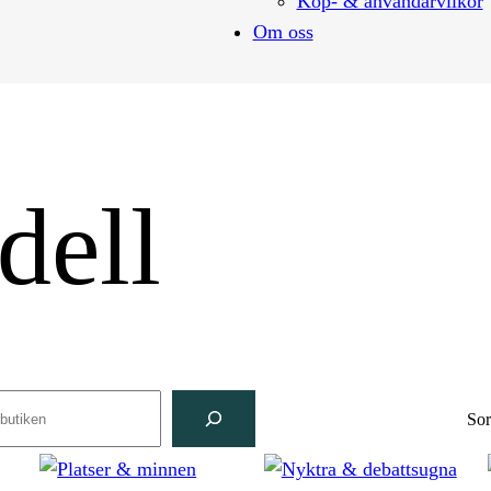
Köp- & användarvilkor
Om oss
dell
ch
Sor