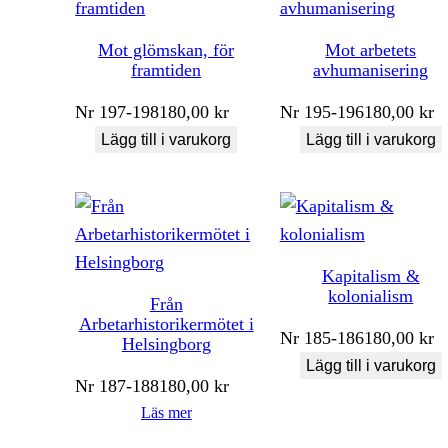
Mot glömskan, för
Mot arbetets
framtiden
avhumanisering
Nr
197-198
180,00
kr
Nr
195-196
180,00
kr
Lägg till i varukorg
Lägg till i varukorg
Kapitalism &
kolonialism
Från
Arbetarhistorikermötet i
Nr
185-186
180,00
kr
Helsingborg
Lägg till i varukorg
Nr
187-188
180,00
kr
Läs mer