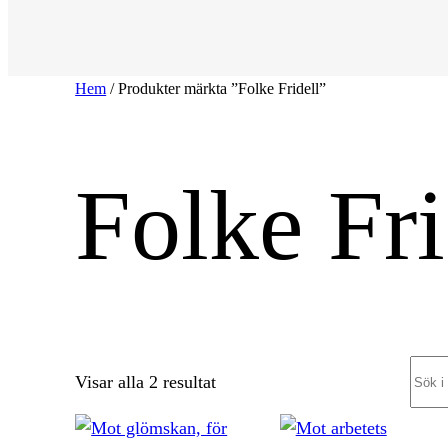
Hem
/ Produkter märkta ”Folke Fridell”
Folke Fri
Sear
Sortera
Visar alla 2 resultat
efter
senaste