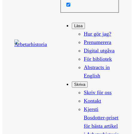
Läsa
Hur gör jag?
Prenumerera
Digital utgåva
För bibliotek
Abstracts in
English
Skriva
Skriv för oss
Kontakt
Kjersti
Bosdotter-priset
för bästa artikel