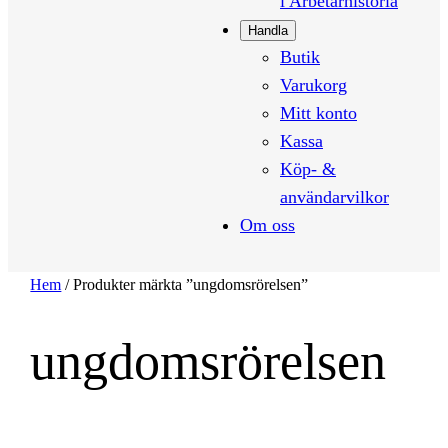
i Arbetarhistoria
Handla
Butik
Varukorg
Mitt konto
Kassa
Köp- &
användarvilkor
Om oss
Hem
/ Produkter märkta ”ungdomsrörelsen”
ungdomsrörelsen