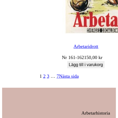
Arbetaridrott
Nr
161-162
150,00
kr
Lägg till i varukorg
1
2
3
…
7
Nästa sida
Arbetarhistoria