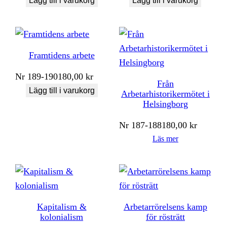
Lägg till i varukorg
Lägg till i varukorg
Framtidens arbete
Nr
189-190
180,00
kr
Från
Lägg till i varukorg
Arbetarhistorikermötet i
Helsingborg
Nr
187-188
180,00
kr
Läs mer
Kapitalism &
Arbetarrörelsens kamp
kolonialism
för rösträtt