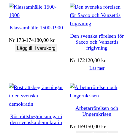
Klassamhälle 1500-1900
Den svenska rörelsen för
Nr
173-174
180,00
kr
Sacco och Vanzettis
frigivning
Lägg till i varukorg
Nr
172
120,00
kr
Läs mer
Arbetarrörelsen och
Ungernkrisen
Rösträttsbegränsningar i
den svenska demokratin
Nr
169
150,00
kr