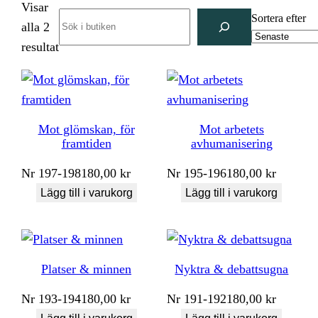
Visar
Search
Sortera efter
alla 2
Sortera
resultat
efter
senaste
Mot glömskan, för
Mot arbetets
framtiden
avhumanisering
Nr
197-198
180,00
kr
Nr
195-196
180,00
kr
Lägg till i varukorg
Lägg till i varukorg
Platser & minnen
Nyktra & debattsugna
Nr
193-194
180,00
kr
Nr
191-192
180,00
kr