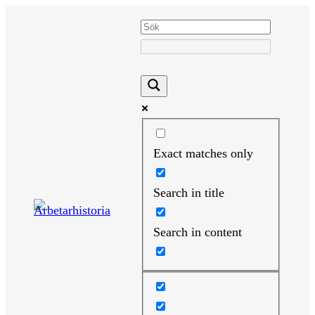
Hoppa
till
innehåll
Exact matches only
Search in title
Search in content