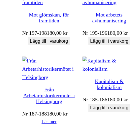
Mot glömskan, för
Mot arbetets
framtiden
avhumanisering
Nr
197-198
180,00
kr
Nr
195-196
180,00
kr
Lägg till i varukorg
Lägg till i varukorg
Kapitalism &
kolonialism
Från
Arbetarhistorikermötet i
Nr
185-186
180,00
kr
Helsingborg
Lägg till i varukorg
Nr
187-188
180,00
kr
Läs mer