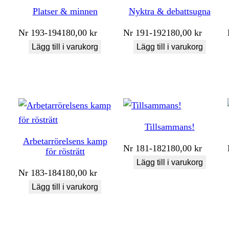
Platser & minnen
Nyktra & debattsugna
Nr
193-194
180,00
kr
Nr
191-192
180,00
kr
Lägg till i varukorg
Lägg till i varukorg
Tillsammans!
Arbetarrörelsens kamp
Nr
181-182
180,00
kr
för rösträtt
Lägg till i varukorg
Nr
183-184
180,00
kr
Lägg till i varukorg