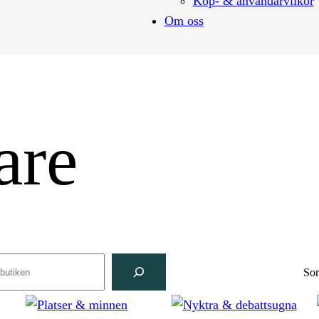
Köp- & användarvilkor
Om oss
are
ch
Sor