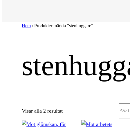
Hem
/ Produkter märkta ”stenhuggare”
stenhugg
Sear
Sortera
Visar alla 2 resultat
efter
senaste