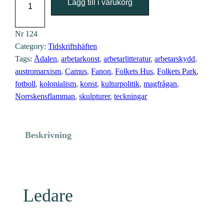
Lägg till i varukorg
r
b
e
Nr
124
Category:
Tidskriftshäften
t
Tags:
Ådalen
, 
arbetarkonst
, 
arbetarlitteratur
, 
arbetarskydd
, 
a
austromarxism
, 
Camus
, 
Fanon
, 
Folkets Hus
, 
Folkets Park
, 
r
fotboll
, 
kolonialism
, 
konst
, 
kulturpolitik
, 
magfrågan
, 
r
Norrskensflamman
, 
skulpturer
, 
teckningar
ö
r
e
Beskrivning
l
s
e
n
Ledare
o
c