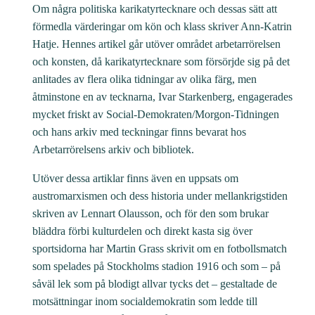
Om några politiska karikatyrtecknare och dessas sätt att
förmedla värderingar om kön och klass skriver Ann-Katrin
Hatje. Hennes artikel går utöver området arbetarrörelsen
och konsten, då karikatyrtecknare som försörjde sig på det
anlitades av flera olika tidningar av olika färg, men
åtminstone en av tecknarna, Ivar Starkenberg, engagerades
mycket friskt av Social-Demokraten/Morgon-Tidningen
och hans arkiv med teckningar finns bevarat hos
Arbetarrörelsens arkiv och bibliotek.
Utöver dessa artiklar finns även en uppsats om
austromarxismen och dess historia under mellankrigstiden
skriven av Lennart Olausson, och för den som brukar
bläddra förbi kulturdelen och direkt kasta sig över
sportsidorna har Martin Grass skrivit om en fotbollsmatch
som spelades på Stockholms stadion 1916 och som – på
såväl lek som på blodigt allvar tycks det – gestaltade de
motsättningar inom socialdemokratin som ledde till