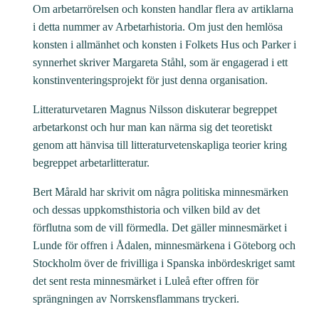
h
Om arbetarrörelsen och konsten handlar flera av artiklarna
i detta nummer av Arbetarhistoria. Om just den hemlösa
k
konsten i allmänhet och konsten i Folkets Hus och Parker i
o
synnerhet skriver Margareta Ståhl, som är engagerad i ett
n
konstinventeringsprojekt för just denna organisation.
s
t
Litteraturvetaren Magnus Nilsson diskuterar begreppet
e
arbetarkonst och hur man kan närma sig det teoretiskt
genom att hänvisa till litteraturvetenskapliga teorier kring
n
begreppet arbetarlitteratur.
m
ä
Bert Mårald har skrivit om några politiska minnesmärken
n
och dessas uppkomsthistoria och vilken bild av det
g
förflutna som de vill förmedla. Det gäller minnesmärket i
Lunde för offren i Ådalen, minnesmärkena i Göteborg och
d
Stockholm över de frivilliga i Spanska inbördeskriget samt
det sent resta minnesmärket i Luleå efter offren för
sprängningen av Norrskensflammans tryckeri.