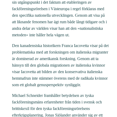
sin utgångspunkt i det faktum att etableringen av
fackföreningsrörelsen i Västeuropa i regel förklaras med
den specifika nationella utvecklingen. Genom att visa på
att liknande fenomen har ägt rum både långt tidigare och i
andra delar av världen visar han att den »nationalistiska
metoden» inte håller hela vägen ut.
Den kanadensiska historikern Franca Iacovetta visar på det
problematiska med att forskningen om italienska migranter
är dominerad av amerikansk forskning. Genom att ta
hänsyn till den globala migrationen av italienska kvinnor
visar Iacovetta att bilden av den konservativa italienska
hemmafrun inte stämmer överens med de radikala kvinnor
som ett globalt genusperspektiv synliggör.
Michael Schneider framhåller betydelsen av tyska
fackföreningsmäns erfarenheter från tiden i svensk och
brittiskexil för den tyska fackföreningsrörelsens
efterkrigsplanering. Jonas Sjölander använder sig av ett