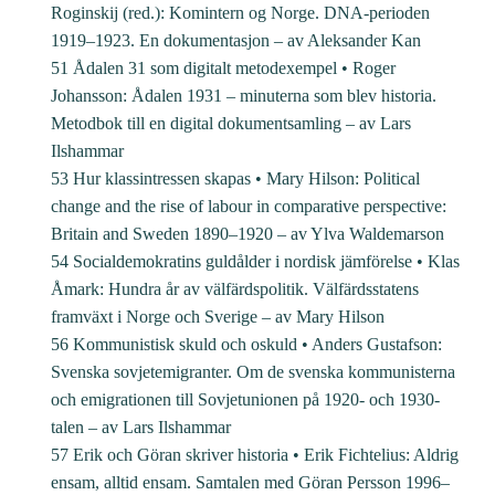
Roginskij (red.): Komintern og Norge. DNA-perioden
1919–1923. En dokumentasjon – av Aleksander Kan
51 Ådalen 31 som digitalt metodexempel • Roger
Johansson: Ådalen 1931 – minuterna som blev historia.
Metodbok till en digital dokumentsamling – av Lars
Ilshammar
53 Hur klassintressen skapas • Mary Hilson: Political
change and the rise of labour in comparative perspective:
Britain and Sweden 1890–1920 – av Ylva Waldemarson
54 Socialdemokratins guldålder i nordisk jämförelse • Klas
Åmark: Hundra år av välfärdspolitik. Välfärdsstatens
framväxt i Norge och Sverige – av Mary Hilson
56 Kommunistisk skuld och oskuld • Anders Gustafson:
Svenska sovjetemigranter. Om de svenska kommunisterna
och emigrationen till Sovjetunionen på 1920- och 1930-
talen – av Lars Ilshammar
57 Erik och Göran skriver historia • Erik Fichtelius: Aldrig
ensam, alltid ensam. Samtalen med Göran Persson 1996–