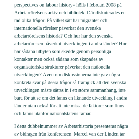
v
perspectives on labour history» hölls i februari 2008 på
ä
Arbetarrörelsens arkiv och bibliotek. Där diskuterades en
rad olika frågor: På vilket sätt har migranter och
r
internationella rörelser påverkat den svenska
l
arbetarrörelsens historia? Och hur har den svenska
d
arbetarrörelsen påverkat utvecklingen i andra länder? Hur
e
har sådana utbyten som skedde genom personliga
n
kontakter men också sådana som skapades av
m
organisatoriska strukturer påverkat den nationella
ä
utvecklingen? Även om diskussionerna inte gav några
n
konkreta svar på dessa frågor så framgick att den svenska
g
utvecklingen måste sättas in i ett större sammanhang, inte
bara för att se om det fanns en liknande utveckling i andra
d
länder utan också för att inte missa de faktorer som finns
och fanns utanför nationalstatens ramar.
I detta dubbelnummer av Arbetarhistoria presenteras några
av bidragen från konferensen. Marcel van der Linden tar