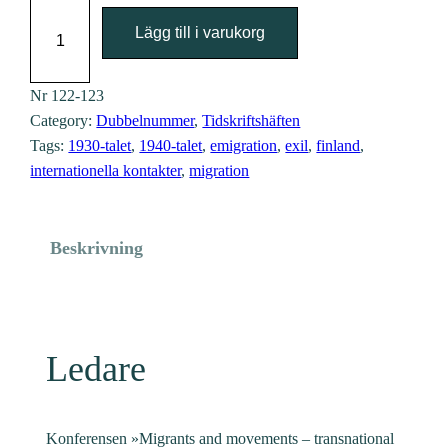
A
Lägg till i varukorg
r
b
e
Nr
122-123
Category:
Dubbelnummer
, 
Tidskriftshäften
t
Tags:
1930-talet
, 
1940-talet
, 
emigration
, 
exil
, 
finland
, 
a
internationella kontakter
, 
migration
r
h
i
Beskrivning
s
t
o
r
Ledare
i
a
i
Konferensen »Migrants and movements – transnational