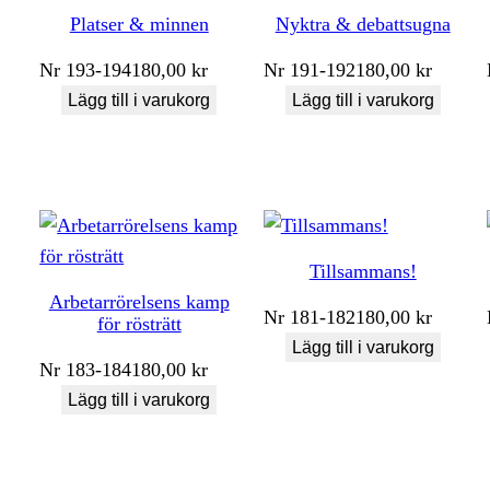
Platser & minnen
Nyktra & debattsugna
Nr
193-194
180,00
kr
Nr
191-192
180,00
kr
Lägg till i varukorg
Lägg till i varukorg
Tillsammans!
Arbetarrörelsens kamp
Nr
181-182
180,00
kr
för rösträtt
Lägg till i varukorg
Nr
183-184
180,00
kr
Lägg till i varukorg