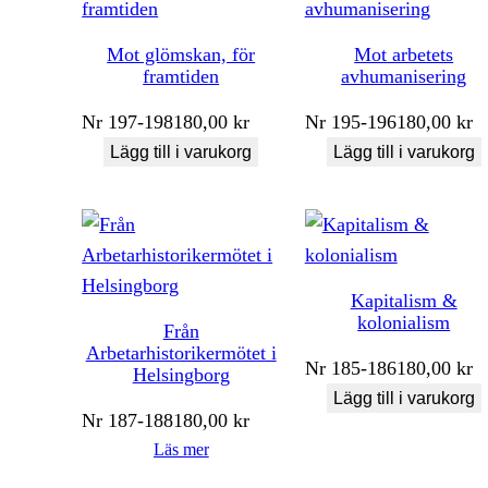
Mot glömskan, för
Mot arbetets
framtiden
avhumanisering
Nr
197-198
180,00
kr
Nr
195-196
180,00
kr
Lägg till i varukorg
Lägg till i varukorg
Kapitalism &
kolonialism
Från
Arbetarhistorikermötet i
Nr
185-186
180,00
kr
Helsingborg
Lägg till i varukorg
Nr
187-188
180,00
kr
Läs mer