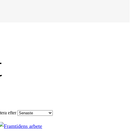
t
tera efter