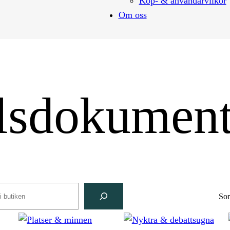
Köp- & användarvilkor
Om oss
lsdokumen
rch
Sor