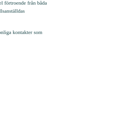
l förtroende från båda
lsanställdas
sonliga kontakter som