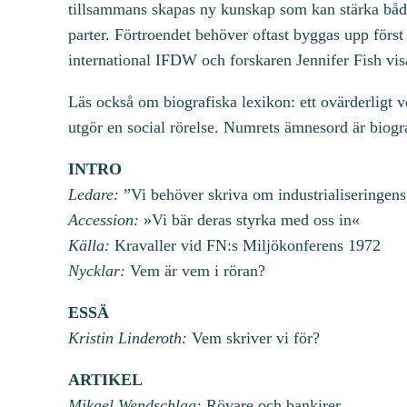
tillsammans skapas ny kunskap som kan stärka både
parter. Förtroendet behöver oftast byggas upp förs
international IFDW och forskaren Jennifer Fish visa
Läs också om biografiska lexikon: ett ovärderligt ve
utgör en social rörelse. Numrets ämnesord är biogra
INTRO
Ledare:
”Vi behöver skriva om industrialiseringens
Accession:
»Vi bär deras styrka med oss in«
Källa:
Kravaller vid FN:s Miljökonferens 1972
Nycklar:
Vem är vem i röran?
ESSÄ
Kristin Linderoth:
Vem skriver vi för?
ARTIKEL
Mikael Wendschlag:
Rövare och bankirer