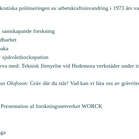
atiska politiseringen av arbetskraftsinvandring i 1973 års va
m samskapande forskning
dbarhet
baka
l sjukvårdsockupation
leva med: Teknisk förnyelse vid Hedemora verkstäder under 
us Olofsson:
Gräv där du står! Vad kan vi lära oss av grävrör
g: Presentation af forskningsnetverket WORCK
iga