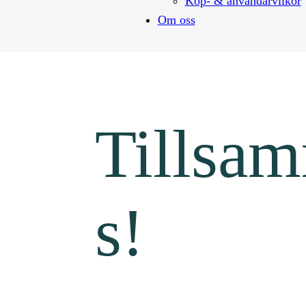
Köp- & användarvilkor
Om oss
Tillsa
s!