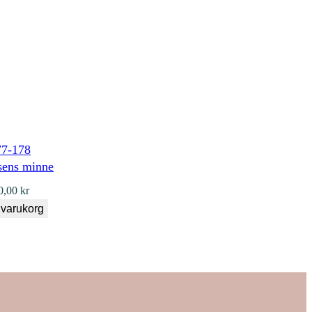
sens minne
0,00
kr
i varukorg