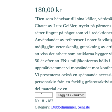
180,00
kr
”Den som hänvisar till sina källor, värdesä
Citatet av Lutz Geißler, tryckt på pärmens 
sätter fingret på något som vi i redaktione
Användandet av referenser i noter är viktigt
möjliggöra vetenskaplig granskning av arti
att visa det arbete som artiklarna bygger v
50 år efter att FN:s miljökonferens hölls 
uppmärksammar vi motståndet mot konfere
Vi presenterar också en spännande accessi
personarkiv från en facklig gräsrotsaktivis
del material av en…
T
Lägg till i varukorg
Nr
181-182
i
Category:
Dubbelnummer
, 
Senaste
l