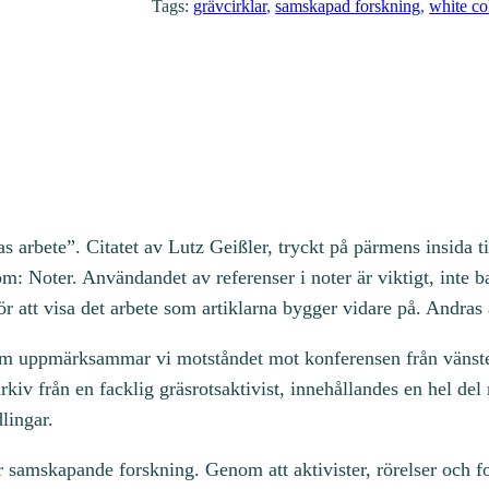
Tags:
grävcirklar
, 
samskapad forskning
, 
white co
l
s
a
m
m
a
n
s
as arbete”. Citatet av Lutz Geißler, tryckt på pärmens insida t
!
m: Noter. Användandet av referenser i noter är viktigt, inte b
m
ör att visa det arbete som artiklarna bygger vidare på. Andras 
ä
n
holm uppmärksammar vi motståndet mot konferensen från vänster
g
kiv från en facklig gräsrotsaktivist, innehållandes en hel del
d
lingar.
r samskapande forskning. Genom att aktivister, rörelser och f