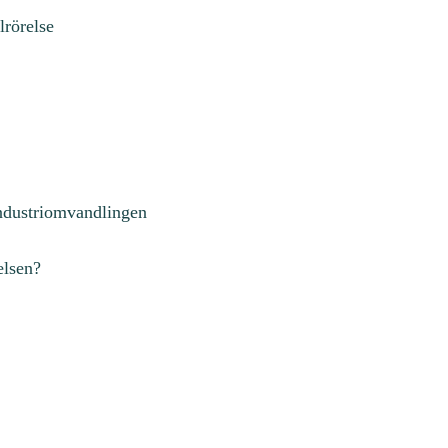
lrörelse
industriomvandlingen
elsen?