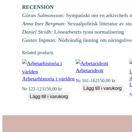
RECENSION
Göran Salmonsson:
Sympatiskt om en arkivchefs m
Anna Inez Bergman:
Sexualpolitisk litteratur av st
Daniel Stridh:
Lönearbetets tysta normalisering
Gustav Ingman:
Nödvändig läsning om näringslive
Related products
Arbetaridrott
Arbetarhistoria i världen
A
Nr
161-162
150,00
kr
U
Lägg till i varukorg
Nr
122-123
150,00
kr
N
Lägg till i varukorg