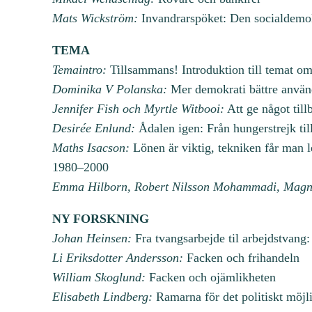
Mats Wickström:
Invandrarspöket: Den socialdemokr
TEMA
Temaintro:
Tillsammans! Introduktion till temat o
Dominika V Polanska:
Mer demokrati bättre använ
Jennifer Fish och Myrtle Witbooi:
Att ge något till
Desirée Enlund:
Ådalen igen: Från hungerstrejk til
Maths Isacson:
Lönen är viktig, tekniken får man 
1980–2000
Emma Hilborn, Robert Nilsson Mohammadi, Magn
NY FORSKNING
Johan Heinsen:
Fra tvangsarbejde til arbejdstvan
Li Eriksdotter Andersson:
Facken och frihandeln
William Skoglund:
Facken och ojämlikheten
Elisabeth Lindberg:
Ramarna för det politiskt möjl