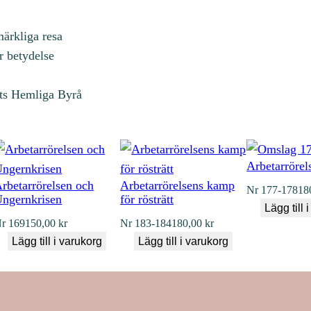
ärkliga resa
or betydelse
ts Hemliga Byrå
Arbetarrörel
rbetarrörelsen och
Arbetarrörelsens kamp
Nr
177-178
18
ngernkrisen
för rösträtt
Lägg till 
r
169
150,00
kr
Nr
183-184
180,00
kr
Lägg till i varukorg
Lägg till i varukorg