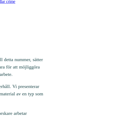
llar crime
ill detta nummer, sätter
ara för att möjliggöra
arbete.
håll. Vi presenterar
 material av en typ som
orskare arbetar