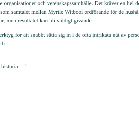
 organisationer och vetenskapssamhälle. Det kräver en hel de
t som samtalet mellan Myrtle Witbooi ordförande för de hushål
r, men resultatet kan bli väldigt givande.
rktyg för att snabbt sätta sig in i de ofta intrikata nät av per
fi.
 historia …”