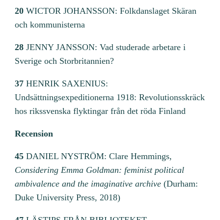
20
WICTOR JOHANSSON: Folkdanslaget Skäran
och kommunisterna
28
JENNY JANSSON: Vad studerade arbetare i
Sverige och Storbritannien?
37
HENRIK SAXENIUS:
Undsättningsexpeditionerna 1918: Revolutionsskräck
hos rikssvenska flyktingar från det röda Finland
Recension
45
DANIEL NYSTRÖM: Clare Hemmings,
Considering Emma Goldman: feminist political
ambivalence and the imaginative archive
(Durham:
Duke University Press, 2018)
47
LÄSTIPS FRÅN BIBLIOTEKET