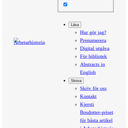
Läsa
Hur gör jag?
Prenumerera
Digital utgåva
För bibliotek
Abstracts in
English
Skriva
Skriv för oss
Kontakt
Kjersti
Bosdotter-priset
för bästa artikel