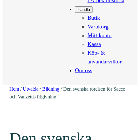
i Arbetarhistoria
Handla
Butik
Varukorg
Mitt konto
Kassa
Köp- &
användarvilkor
Om oss
Hem
/
Utvalda
/
Bildning
/ Den svenska rörelsen för Sacco
och Vanzettis frigivning
Den svenska