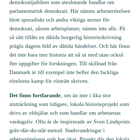
demokratijubileet som uteslutande handlar om
parlamentarisk demokrati. Här nämns arbetarrörelsen
blott sporadiskt och andra viktiga arenor för
demokrati, såsom arbetsplatser, nämns inte alls. På
så sätt tillåts en dåtida borgerlig historieskrivning
prägla dagens bild av dåtida händelser. Och här finns
det inte bara mer historia att nå ut med utan också
fler uppgifter för forskningen. Till skillnad från
Danmark är till exempel inte heller den fackliga
rörelsens kamp för rösträtt skriven.
Det finns fortfarande
, om än inte i lika stor
utsträckning som tidigare, lokala historieprojekt som
drivs av eldsjälar och som handlar om arbetarnas
vardagsliv. Ofta är de inspirerade av Sven Lindqvists
gräv-där-du-står-metod. Stadsvandringar i
arbetarrörelsens spår har ökat. Projekt där den lokala