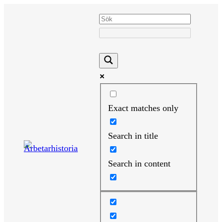
Hoppa
till
innehåll
Exact matches only
Search in title
Search in content