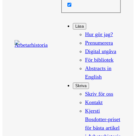
Läsa
Hur gör jag?
Prenumerera
Digital utgåva
För bibliotek
Abstracts in
English
Skriva
Skriv för oss
Kontakt
Kjersti
Bosdotter-priset
för bästa artikel