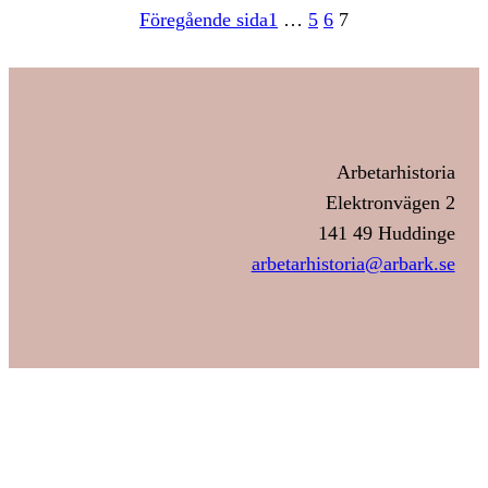
Föregående sida
1
…
5
6
7
Arbetarhistoria
Elektronvägen 2
141 49 Huddinge
arbetarhistoria@arbark.se