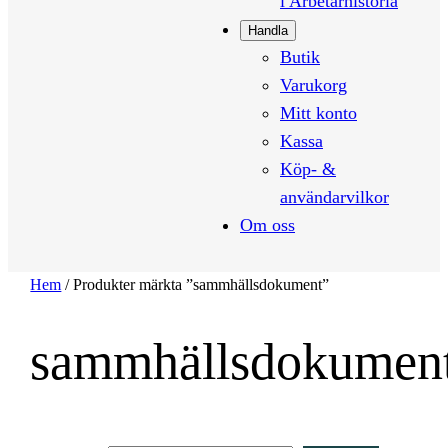
i Arbetarhistoria
Handla
Butik
Varukorg
Mitt konto
Kassa
Köp- &
användarvilkor
Om oss
Hem
/ Produkter märkta ”sammhällsdokument”
sammhällsdokumen