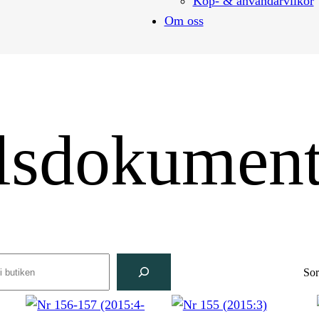
Köp- & användarvilkor
Om oss
lsdokumen
rch
Sor