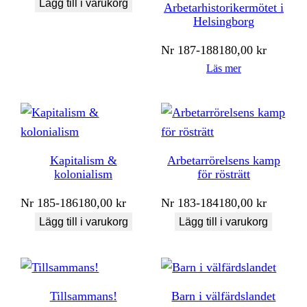
Lägg till i varukorg
Arbetarhistorikermötet i
Helsingborg
Nr
187-188
180,00
kr
Läs mer
Kapitalism &
Arbetarrörelsens kamp
kolonialism
för rösträtt
Nr
185-186
180,00
kr
Nr
183-184
180,00
kr
Lägg till i varukorg
Lägg till i varukorg
Tillsammans!
Barn i välfärdslandet