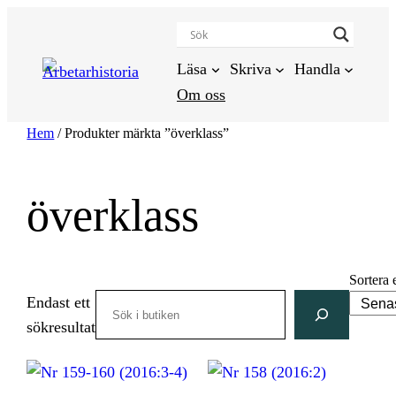
Hoppa
till
innehåll
Läsa
Skriva
Handla
Om oss
Hem
/ Produkter märkta ”överklass”
överklass
Sortera 
Search
Endast ett
sökresultat