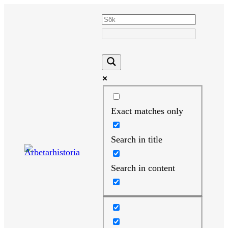
Hoppa
till
innehåll
Exact matches only
Search in title
Search in content