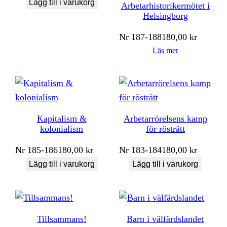
Lägg till i varukorg
Arbetarhistorikermötet i
Helsingborg
Nr
187-188
180,00
kr
Läs mer
Kapitalism &
Arbetarrörelsens kamp
kolonialism
för rösträtt
Nr
185-186
180,00
kr
Nr
183-184
180,00
kr
Lägg till i varukorg
Lägg till i varukorg
Tillsammans!
Barn i välfärdslandet