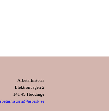
Arbetarhistoria
Elektronvägen 2
141 49 Huddinge
rbetarhistoria@arbark.se