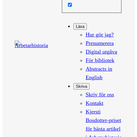
Läsa
Hur gör jag?
Prenumerera
Digital utgåva
För bibliotek
Abstracts in
English
Skriva
Skriv för oss
Kontakt
Kjersti
Bosdotter-priset
för bästa artikel