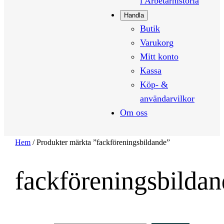
i Arbetarhistoria
Handla
Butik
Varukorg
Mitt konto
Kassa
Köp- &
användarvilkor
Om oss
Hem
/ Produkter märkta ”fackföreningsbildande”
fackföreningsbilda