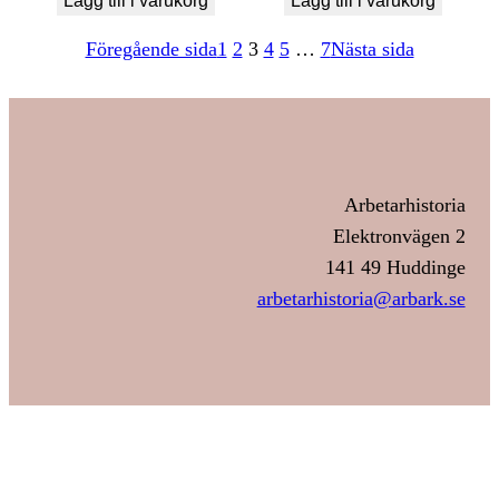
Lägg till i varukorg
Lägg till i varukorg
Föregående sida
1
2
3
4
5
…
7
Nästa sida
Arbetarhistoria
Elektronvägen 2
141 49 Huddinge
arbetarhistoria@arbark.se