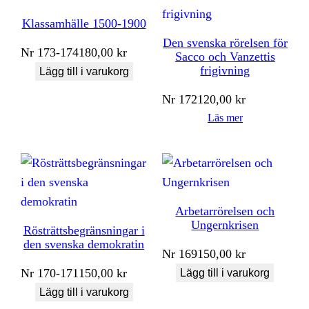
Klassamhälle 1500-1900
Den svenska rörelsen för
Nr
173-174
180,00
kr
Sacco och Vanzettis
frigivning
Lägg till i varukorg
Nr
172
120,00
kr
Läs mer
Arbetarrörelsen och
Ungernkrisen
Rösträttsbegränsningar i
den svenska demokratin
Nr
169
150,00
kr
Nr
170-171
150,00
kr
Lägg till i varukorg
Lägg till i varukorg