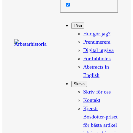
Läsa
Hur gör jag?
Prenumerera
Digital utgåva
För bibliotek
Abstracts in
English
Skriva
Skriv för oss
Kontakt
Kjersti
Bosdotter-priset
för bästa artikel