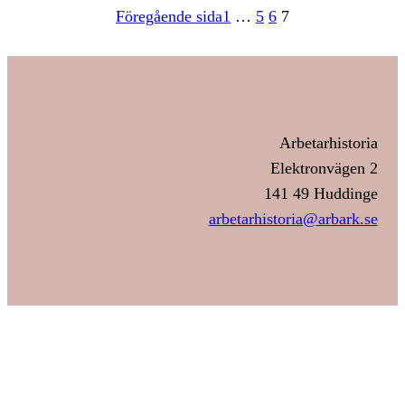
Föregående sida
1
…
5
6
7
Arbetarhistoria
Elektronvägen 2
141 49 Huddinge
arbetarhistoria@arbark.se