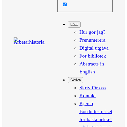
Läsa
Hur gör jag?
Prenumerera
Digital utgåva
För bibliotek
Abstracts in
English
Skriva
Skriv för oss
Kontakt
Kjersti
Bosdotter-priset
för bästa artikel