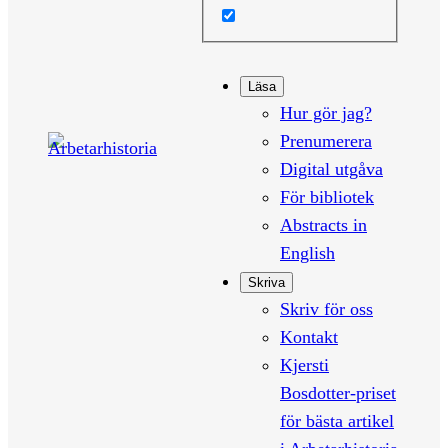
Läsa
Hur gör jag?
Prenumerera
Digital utgåva
För bibliotek
Abstracts in
English
Skriva
Skriv för oss
Kontakt
Kjersti
Bosdotter-priset
för bästa artikel