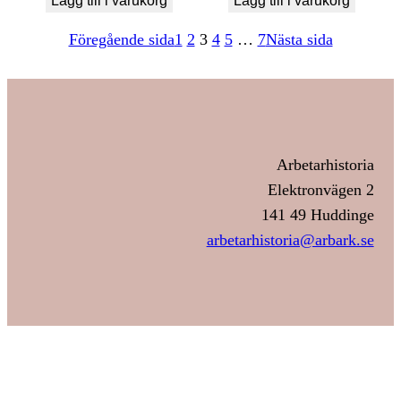
Lägg till i varukorg
Lägg till i varukorg
Föregående sida
1
2
3
4
5
…
7
Nästa sida
Arbetarhistoria
Elektronvägen 2
141 49 Huddinge
arbetarhistoria@arbark.se