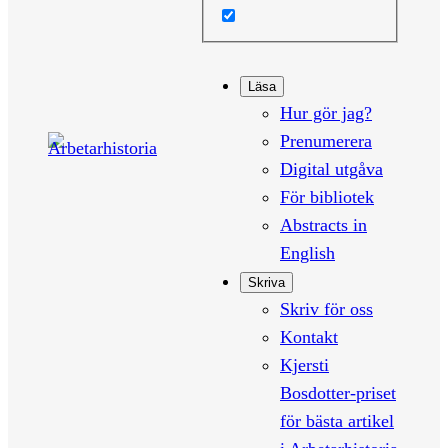
Läsa
Hur gör jag?
Prenumerera
Digital utgåva
För bibliotek
Abstracts in
English
Skriva
Skriv för oss
Kontakt
Kjersti
Bosdotter-priset
för bästa artikel