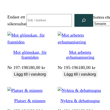
Endast ett
Search
Sortera eft
sökresultat
Mot glömskan, för
Mot arbetets
framtiden
avhumanisering
Nr
197-198
180,00
kr
Nr
195-196
180,00
kr
Lägg till i varukorg
Lägg till i varukorg
Platser & minnen
Nyktra & debattsugna