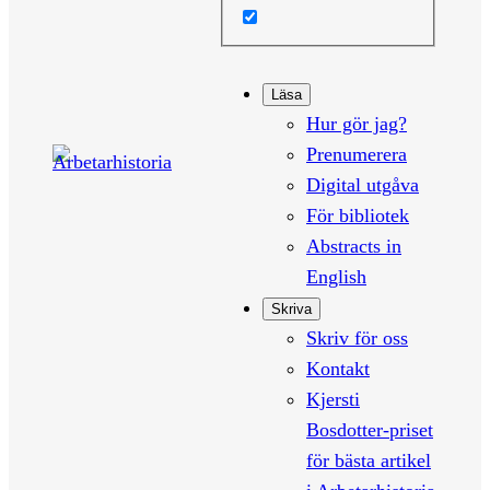
Läsa
Hur gör jag?
Prenumerera
Digital utgåva
För bibliotek
Abstracts in
English
Skriva
Skriv för oss
Kontakt
Kjersti
Bosdotter-priset
för bästa artikel