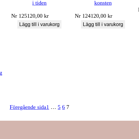
i tiden
konsten
Nr
125
120,00
kr
Nr
124
120,00
kr
Lägg till i varukorg
Lägg till i varukorg
g
Föregående sida
1
…
5
6
7