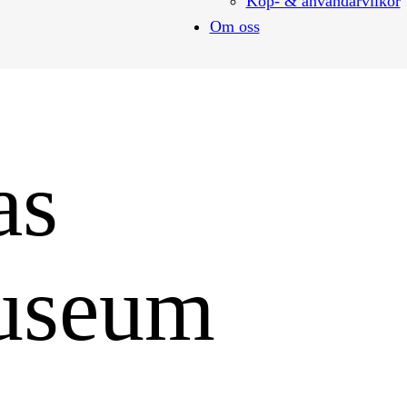
Köp- & användarvilkor
Om oss
as
museum