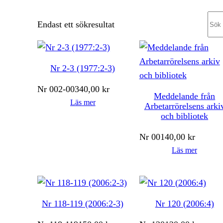
Sea
Endast ett sökresultat
Nr 2-3 (1977:2-3)
Nr
002-003
40,00
kr
Meddelande från
Läs mer
Arbetarrörelsens arki
och bibliotek
Nr
001
40,00
kr
Läs mer
Nr 118-119 (2006:2-3)
Nr 120 (2006:4)