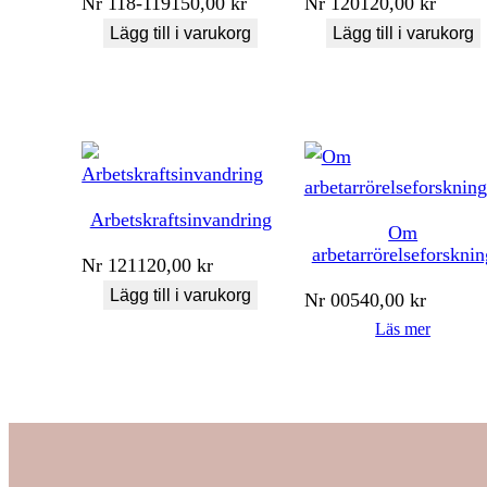
Nr
118-119
150,00
kr
Nr
120
120,00
kr
Lägg till i varukorg
Lägg till i varukorg
Arbetskraftsinvandring
Om
arbetarrörelseforsknin
Nr
121
120,00
kr
Lägg till i varukorg
Nr
005
40,00
kr
Läs mer