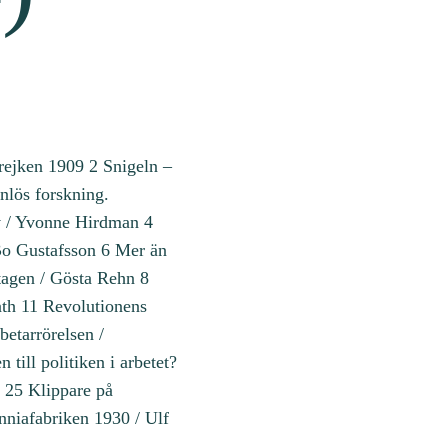
trejken 1909 2 Snigeln –
nlös forskning.
v / Yvonne Hirdman 4
 Bo Gustafsson 6 Mer än
tagen / Gösta Rehn 8
åth 11 Revolutionens
betarrörelsen /
 till politiken i arbetet?
l 25 Klippare på
anniafabriken 1930 / Ulf