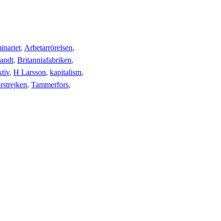
inariet
, 
Arbetarrörelsen
, 
andt
, 
Britanniafabriken
, 
tiv
, 
H Larsson
, 
kapitalism
, 
rstrejken
, 
Tammerfors
, 