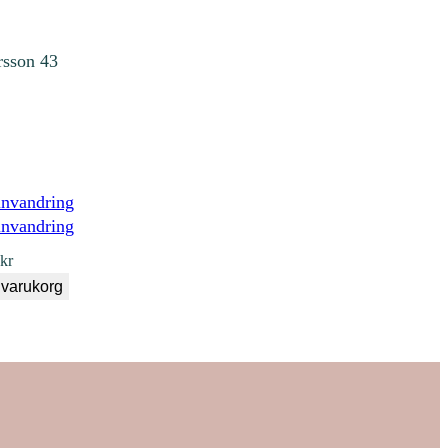
rsson 43
invandring
0
kr
i varukorg