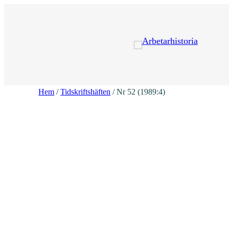
Hoppa
till
innehåll
Hem
/
Tidskriftshäften
/ Nr 52 (1989:4)