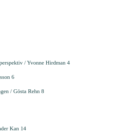
d
perspektiv / Yvonne Hirdman 4
fsson 6
agen / Gösta Rehn 8
ander Kan 14