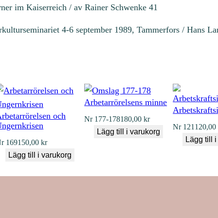
rner im Kaiserreich / av Rainer Schwenke 41
arkulturseminariet 4-6 september 1989, Tammerfors / Hans La
Arbetarrörelsens minne
Arbetskrafts
rbetarrörelsen och
Nr
177-178
180,00
kr
ngernkrisen
Nr
121
120,0
Lägg till i varukorg
Lägg till 
r
169
150,00
kr
Lägg till i varukorg