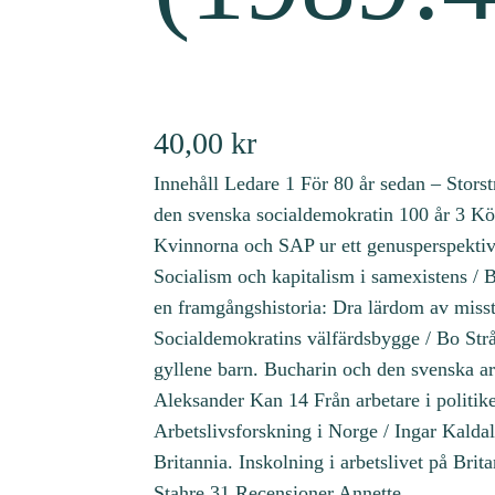
40,00
kr
Innehåll Ledare 1 För 80 år sedan – Stors
den svenska socialdemokratin 100 år 3 Kö
Kvinnorna och SAP ur ett genusperspekti
Socialism och kapitalism i samexistens /
en framgångshistoria: Dra lärdom av miss
Socialdemokratins välfärdsbygge / Bo Str
gyllene barn. Bucharin och den svenska ar
Aleksander Kan 14 Från arbetare i politiken
Arbetslivsforskning i Norge / Ingar Kalda
Britannia. Inskolning i arbetslivet på Brit
Stahre 31 Recensioner Annette…