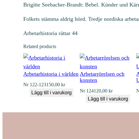
Brigitte Seebacher-Brandt: Bebel. Künder und Kär
Folkets stämma aldrig hörd. Tredje nordiska arbet
Arbetarhistoria rättar 44
Related products
Arbetarhistoria i världen
Arbetarrörelsen och
A
konsten
U
Nr
122-123
150,00
kr
Nr
124
120,00
kr
N
Lägg till i varukorg
Lägg till i varukorg