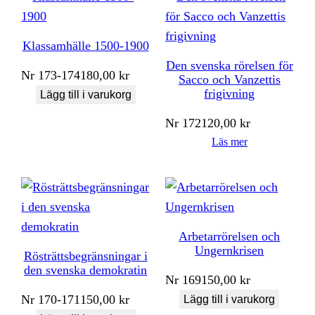
Klassamhälle 1500-1900
Den svenska rörelsen för
Nr
173-174
180,00
kr
Sacco och Vanzettis
frigivning
Lägg till i varukorg
Nr
172
120,00
kr
Läs mer
Arbetarrörelsen och
Ungernkrisen
Rösträttsbegränsningar i
den svenska demokratin
Nr
169
150,00
kr
Nr
170-171
150,00
kr
Lägg till i varukorg