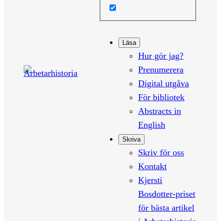
Läsa
Hur gör jag?
Prenumerera
Digital utgåva
För bibliotek
Abstracts in
English
Skriva
Skriv för oss
Kontakt
Kjersti
Bosdotter-priset
för bästa artikel