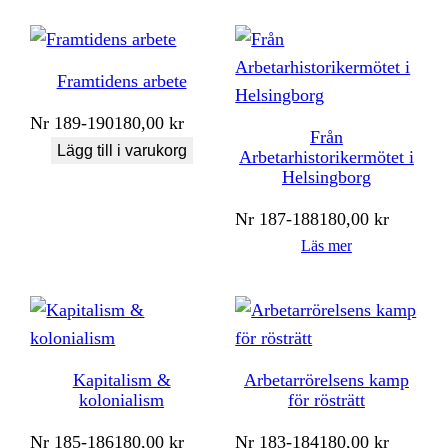
Framtidens arbete
Nr
189-190
180,00
kr
Från
Lägg till i varukorg
Arbetarhistorikermötet i
Helsingborg
Nr
187-188
180,00
kr
Läs mer
Kapitalism &
Arbetarrörelsens kamp
kolonialism
för rösträtt
Nr
185-186
180,00
kr
Nr
183-184
180,00
kr