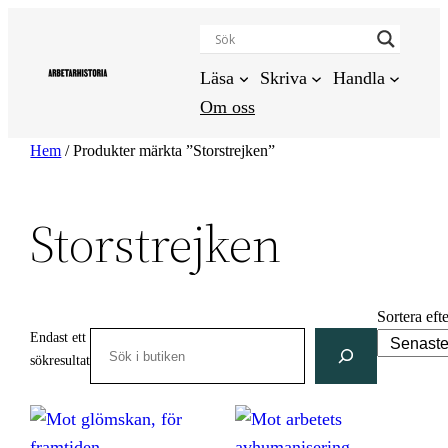
Hoppa
till
innehåll
Läsa
Skriva
Handla
Om oss
Hem
/ Produkter märkta ”Storstrejken”
Storstrejken
Sortera eft
Endast ett
Search
sökresultat