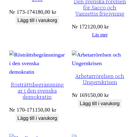
Den svenska rörelsen
för Sacco och
Nr
173-174
180,00
kr
Vanzettis frigivning
Lägg till i varukorg
Nr
172
120,00
kr
Läs mer
Arbetarrörelsen och
Ungernkrisen
Rösträttsbegränsning
ar i den svenska
Nr
169
150,00
kr
demokratin
Lägg till i varukorg
Nr
170-171
150,00
kr
Lägg till i varukorg