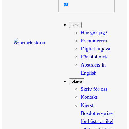
Läsa
Hur gör jag?
Prenumerera
Digital utgåva
För bibliotek
Abstracts in
English
Skriva
Skriv för oss
Kontakt
Kjersti
Bosdotter-priset
för bästa artikel