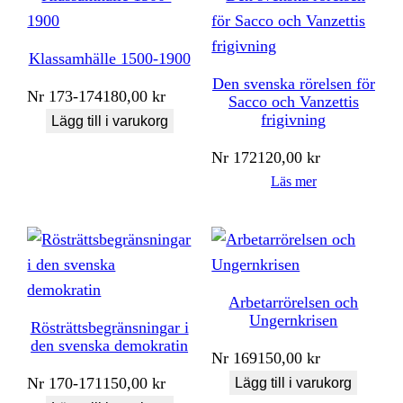
Klassamhälle 1500-1900
Den svenska rörelsen för
Nr
173-174
180,00
kr
Sacco och Vanzettis
frigivning
Lägg till i varukorg
Nr
172
120,00
kr
Läs mer
Arbetarrörelsen och
Ungernkrisen
Rösträttsbegränsningar i
den svenska demokratin
Nr
169
150,00
kr
Nr
170-171
150,00
kr
Lägg till i varukorg