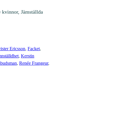
e kvinnor, Jämställda
ister Ericsson
, 
Facket
, 
mnställdhet
, 
Kerstin
budsman
, 
Renée Frangeur
, 