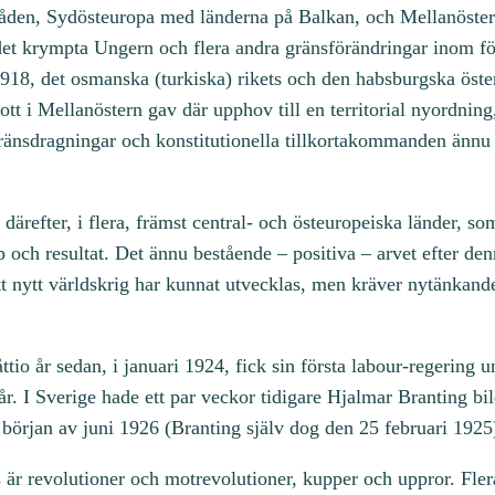
områden, Sydösteuropa med länderna på Balkan, och Mellanöster
, det krympta Ungern och flera andra gränsförändringar inom 
 1918, det osmanska (turkiska) rikets och den habsburgska öste
 i Mellanöstern gav där upphov till en territorial nyordning
ränsdragningar och konstitutionella tillkortakommanden ännu 
därefter, i flera, främst central- och östeuropeiska länder, so
p och resultat. Det ännu bestående – positiva – arvet efter de
t nytt världskrig har kunnat utvecklas, men kräver nytänkande
ttio år sedan, i januari 1924, fick sin första labour-regering
I Sverige hade ett par veckor tidigare Hjalmar Branting bild
 början av juni 1926 (Branting själv dog den 25 februari 1925
 revolutioner och motrevolutioner, kupper och uppror. Flera