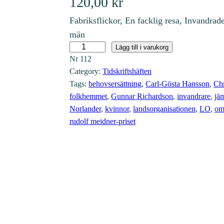
120,00
kr
Fabriksflickor, En facklig resa, Invandrad
män
N
Lägg till i varukorg
Nr
112
r
Category:
Tidskriftshäften
1
Tags:
behovsersättning
, 
Carl-Gösta Hansson
, 
Chr
1
folkhemmet
, 
Gunnar Richardson
, 
invandrare
, 
jä
2
Norlander
, 
kvinnor
, 
landsorganisationen
, 
LO
, 
om
(
rudolf meidner-priset
2
0
0
4
:
4
)