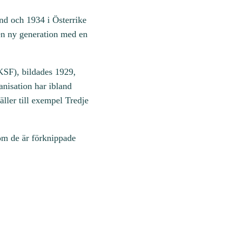
and och 1934 i Österrike
 en ny generation med en
KSF), bildades 1929,
anisation har ibland
ller till exempel Tredje
om de är förknippade