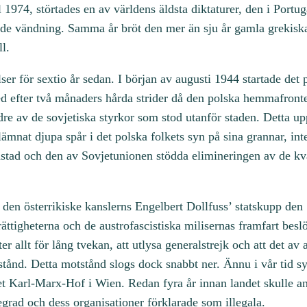
l 1974, störtades en av världens äldsta diktaturer, den i Portu
ande vändning. Samma år bröt den mer än sju år gamla grekis
l.
er för sextio år sedan. I början av augusti 1944 startade det 
 efter två månaders hårda strider då den polska hemmafronte
dre av de sovjetiska styrkor som stod utanför staden. Detta upp
lämnat djupa spår i det polska folkets syn på sina grannar, in
udstad och den av Sovjetunionen stödda elimineringen av de k
fter den österrikiske kanslerns Engelbert Dollfuss’ statskupp de
ättigheterna och de austrofascistiska milisernas framfart besl
r allt för lång tvekan, att utlysa generalstrejk och att det av 
ånd. Detta motstånd slogs dock snabbt ner. Ännu i vår tid sy
et Karl-Marx-Hof i Wien. Redan fyra år innan landet skulle ansl
egrad och dess organisationer förklarade som illegala.