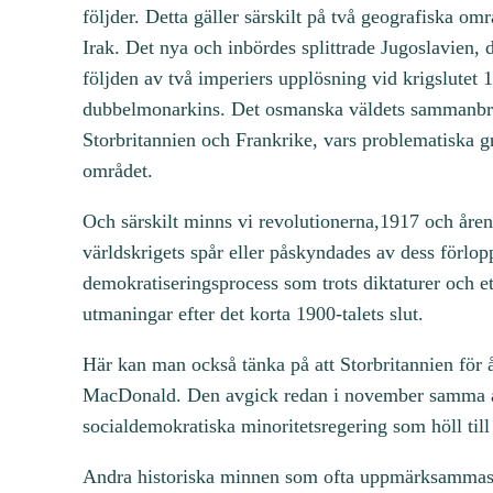
följder. Detta gäller särskilt på två geografiska 
Irak. Det nya och inbördes splittrade Jugoslavien
följden av två imperiers upplösning vid krigslutet
dubbelmonarkins. Det osmanska väldets sammanbrott
Storbritannien och Frankrike, vars problematiska g
området.
Och särskilt minns vi revolutionerna,1917 och åren 
världskrigets spår eller påskyndades av dess förlop
demokratiseringsprocess som trots diktaturer och et
utmaningar efter det korta 1900-talets slut.
Här kan man också tänka på att Storbritannien för å
MacDonald. Den avgick redan i november samma år. 
socialdemokratiska minoritetsregering som höll till
Andra historiska minnen som ofta uppmärksammas är