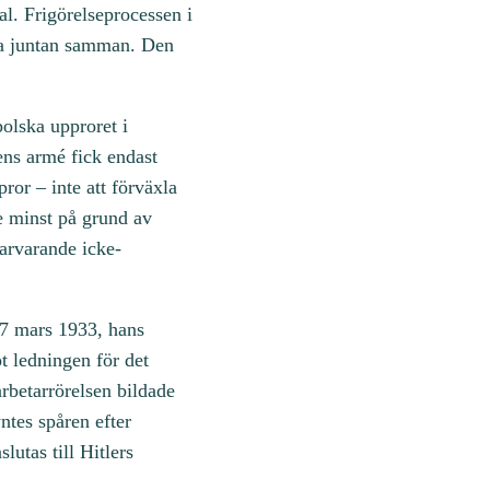
gal. Frigörelseprocessen i
ka juntan samman. Den
polska upproret i
ns armé fick endast
ror – inte att förväxla
te minst på grund av
varvarande icke-
n 7 mars 1933, hans
öt ledningen för det
arbetarrörelsen bildade
ntes spåren efter
utas till Hitlers