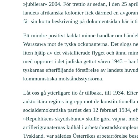
»jubilerar« 2004. För trettio år sedan, i den 25 apri
landets afrikanska kolonier fick därmed en avgör
får sin korta beskrivning på dokumentsidan här intil
Ett mindre positivt laddat minne handlar om händels
Warszawa mot de tyska ockupanterna. Det slogs ned
liten hjälp av det västallierade flyget och ännu min
med upproret i det judiska gettot våren 1943 – har 
tyskarnas efterföljande förstörelse av landets huv
kommunistiska motståndsstyrkorna.
Låt oss gå ytterligare tio år tillbaka, till 1934. E
auktoritära regims ingrepp mot de konstitutionella r
socialdemokratiska partiet den 12 februari 1934, efte
»Republikens skyddsbund« skulle göra väpnat motst
artillerigranaternas kulhål i arbetarbostadskomplex
Tyskland, var således Österrikes arbetarrörelse bes