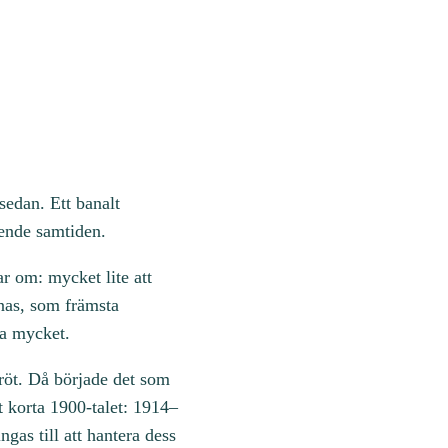
sedan. Ett banalt
ående samtiden.
ar om: mycket lite att
nnas, som främsta
ra mycket.
tbröt. Då började det som
t korta 1900-talet: 1914–
gas till att hantera dess