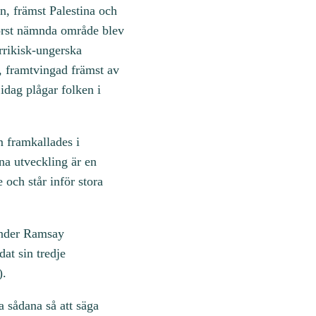
n, främst Palestina och
först nämnda område blev
rrikisk-ungerska
, framtvingad främst av
idag plågar folken i
m framkallades i
nna utveckling är en
 och står inför stora
 under Ramsay
at sin tredje
).
 sådana så att säga