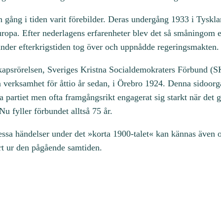
 gång i tiden varit förebilder. Deras undergång 1933 i Tyskl
i Europa. Efter nederlagens erfarenheter blev det så småningom
under efterkrigstiden tog över och uppnådde regeringsmakten.
skapsrörelsen, Sveriges Kristna Socialdemokraters Förbund (S
in verksamhet för åttio år sedan, i Örebro 1924. Denna sidoorg
partiet men ofta framgångsrikt engagerat sig starkt när det gä
u fyller förbundet alltså 75 år.
dessa händelser under det »korta 1900-talet« kan kännas även 
rt ur den pågående samtiden.