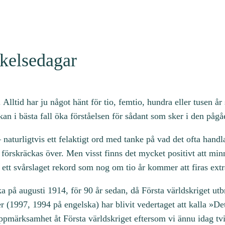
m
ä
n
g
rkelsedagar
d
lltid har ju något hänt för tio, femtio, hundra eller tusen år 
an i bästa fall öka förståelsen för sådant som sker i den påg
naturligtvis ett felaktigt ord med tanke på vad det ofta handl
tt förskräckas över. Men visst finns det mycket positivt att mi
 ett svårslaget rekord som nog om tio år kommer att firas ext
änka på augusti 1914, för 90 år sedan, då Första världskriget u
 (1997, 1994 på engelska) har blivit vedertaget att kalla »De
uppmärksamhet åt Första världskriget eftersom vi ännu idag tvin