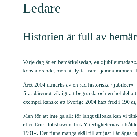
Ledare
Historien är full av bemä
Varje dag är en bemärkelsedag, en »jubileumsdag«. A
konstaterande, men att lyfta fram ”jämna minnen” k
Året 2004 utmärks av en rad historiska »jubileer« – 
fira, däremot viktigt att begrunda och en hel del a
exempel kanske att Sverige 2004 haft fred i 190 år,
Men för att inte gå allt för långt tillbaka kan vi t
efter Eric Hobsbawms bok Ytterligheternas tidsålder
1991«. Det finns många skäl till att just i år ägna 