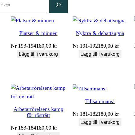
Platser & minnen
Nyktra & debattsugna
Nr
193-194
180,00
kr
Nr
191-192
180,00
kr
Lägg till i varukorg
Lägg till i varukorg
Tillsammans!
Arbetarrörelsens kamp
Nr
181-182
180,00
kr
för rösträtt
Lägg till i varukorg
Nr
183-184
180,00
kr