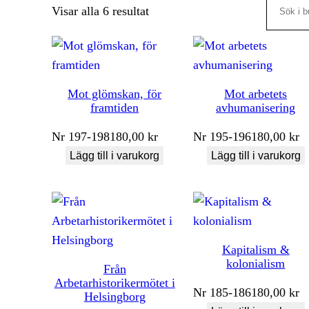
Search
Sortera
Visar alla 6 resultat
efter
senaste
Mot glömskan, för
Mot arbetets
framtiden
avhumanisering
Nr
197-198
180,00
kr
Nr
195-196
180,00
kr
Lägg till i varukorg
Lägg till i varukorg
Kapitalism &
kolonialism
Från
Arbetarhistorikermötet i
Nr
185-186
180,00
kr
Helsingborg