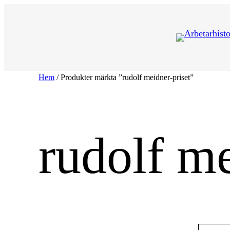
Hoppa
till
innehåll
Hem
/ Produkter märkta ”rudolf meidner-priset”
rudolf me