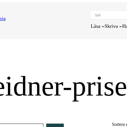
Läsa
Skriva
H
idner-prise
Sortera 