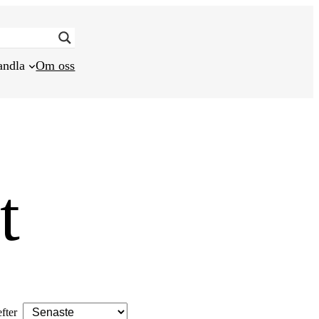
andla
Om oss
t
efter