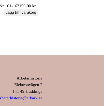
Nr
161-162
150,00
kr
Lägg till i varukorg
Arbetarhistoria
Elektronvägen 2
141 49 Huddinge
rbetarhistoria@arbark.se