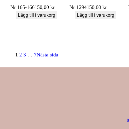
Nr
165-166
150,00
kr
Nr
1294
150,00
kr
Lägg till i varukorg
Lägg till i varukorg
1
2
3
…
7
Nästa sida
a