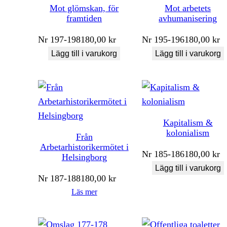
Mot glömskan, för
Mot arbetets
framtiden
avhumanisering
Nr
197-198
180,00
kr
Nr
195-196
180,00
kr
Lägg till i varukorg
Lägg till i varukorg
Kapitalism &
kolonialism
Från
Arbetarhistorikermötet i
Nr
185-186
180,00
kr
Helsingborg
Lägg till i varukorg
Nr
187-188
180,00
kr
Läs mer