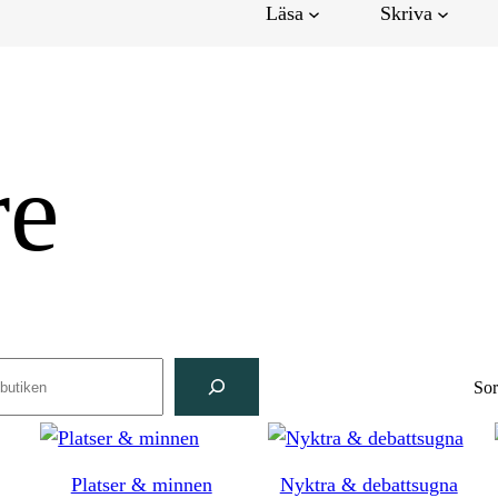
Läsa
Skriva
re
ch
Sor
Platser & minnen
Nyktra & debattsugna