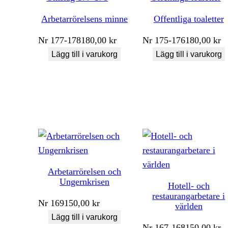
Arbetarrörelsens minne
Offentliga toaletter
Nr
177-178
180,00
kr
Nr
175-176
180,00
kr
Lägg till i varukorg
Lägg till i varukorg
Arbetarrörelsen och
Ungernkrisen
Hotell- och
restaurangarbetare i
Nr
169
150,00
kr
världen
Lägg till i varukorg
Nr
167-168
150,00
kr