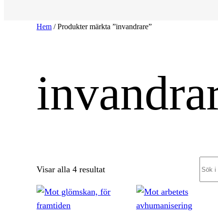
Hem
/ Produkter märkta ”invandrare”
invandra
Sear
Sortera
Visar alla 4 resultat
efter
senaste