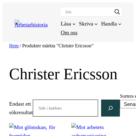
Hoppa
till
innehåll
Läsa
Skriva
Handla
Om oss
Hem
/ Produkter märkta ”Christer Ericsson”
Christer Ericsson
Sortera 
Search
Endast ett
sökresultat