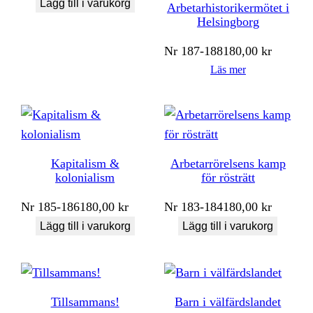
Lägg till i varukorg
Arbetarhistorikermötet i
Helsingborg
Nr
187-188
180,00
kr
Läs mer
Kapitalism &
Arbetarrörelsens kamp
kolonialism
för rösträtt
Nr
185-186
180,00
kr
Nr
183-184
180,00
kr
Lägg till i varukorg
Lägg till i varukorg
Tillsammans!
Barn i välfärdslandet