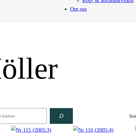
Köp- & användarvilkor
Om oss
öller
rch
Sor