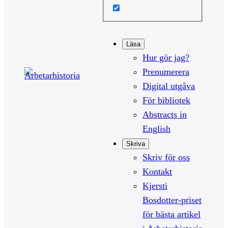
Läsa
Hur gör jag?
Prenumerera
Digital utgåva
För bibliotek
Abstracts in
English
Skriva
Skriv för oss
Kontakt
Kjersti
Bosdotter-priset
för bästa artikel