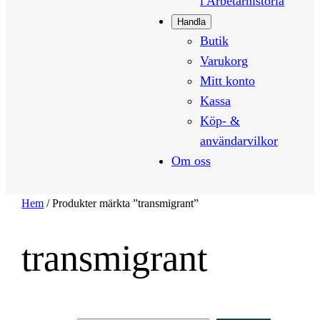
i Arbetarhistoria
Handla
Butik
Varukorg
Mitt konto
Kassa
Köp- &
användarvilkor
Om oss
Hem
/ Produkter märkta ”transmigrant”
transmigrant