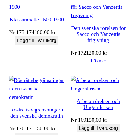
Klassamhälle 1500-1900
Den svenska rörelsen för
Nr
173-174
180,00
kr
Sacco och Vanzettis
frigivning
Lägg till i varukorg
Nr
172
120,00
kr
Läs mer
Arbetarrörelsen och
Ungernkrisen
Rösträttsbegränsningar i
den svenska demokratin
Nr
169
150,00
kr
Nr
170-171
150,00
kr
Lägg till i varukorg