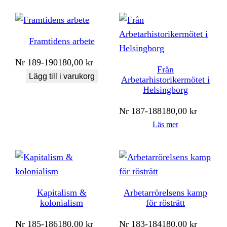
Framtidens arbete
Nr
189-190
180,00
kr
Från
Lägg till i varukorg
Arbetarhistorikermötet i
Helsingborg
Nr
187-188
180,00
kr
Läs mer
Kapitalism &
Arbetarrörelsens kamp
kolonialism
för rösträtt
Nr
185-186
180,00
kr
Nr
183-184
180,00
kr