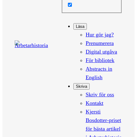
Läsa
Hur gör jag?
Prenumerera
Digital utgåva
För bibliotek
Abstracts in
English
Skriva
Skriv för oss
Kontakt
Kjersti
Bosdotter-priset
för bästa artikel