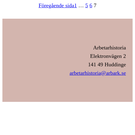
Föregående sida
1
…
5
6
7
Arbetarhistoria
Elektronvägen 2
141 49 Huddinge
arbetarhistoria@arbark.se