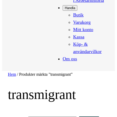
i Arbetarhistoria
Handla
Butik
Varukorg
Mitt konto
Kassa
Köp- &
användarvilkor
Om oss
Hem
/ Produkter märkta ”transmigrant”
transmigrant