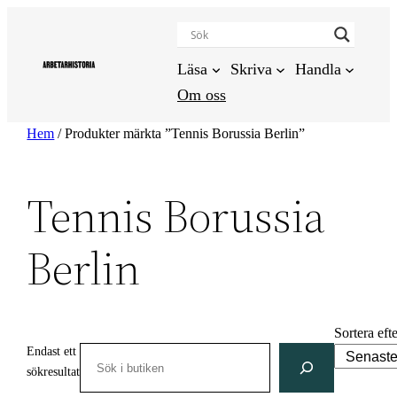
Hoppa
till
innehåll
Läsa
Skriva
Handla
Om oss
Hem
/ Produkter märkta ”Tennis Borussia Berlin”
Tennis Borussia
Berlin
Sortera eft
Endast ett
Search
sökresultat