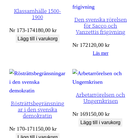
Klassamhälle 1500-
1900
Den svenska rörelsen
för Sacco och
Nr
173-174
180,00
kr
Vanzettis frigivning
Lägg till i varukorg
Nr
172
120,00
kr
Läs mer
Arbetarrörelsen och
Ungernkrisen
Rösträttsbegränsning
ar i den svenska
Nr
169
150,00
kr
demokratin
Lägg till i varukorg
Nr
170-171
150,00
kr
Lägg till i varukorg