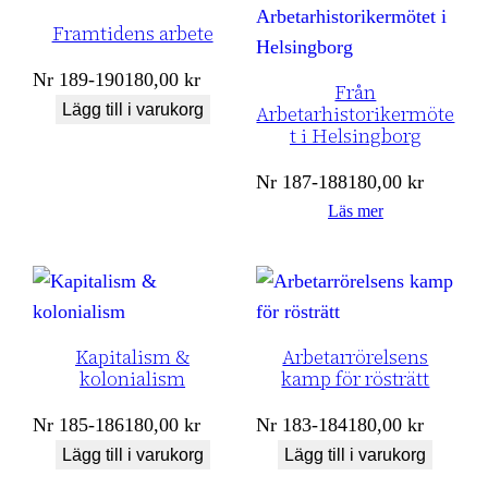
Framtidens arbete
Nr
189-190
180,00
kr
Från
Lägg till i varukorg
Arbetarhistorikermöte
t i Helsingborg
Nr
187-188
180,00
kr
Läs mer
Kapitalism &
Arbetarrörelsens
kolonialism
kamp för rösträtt
Nr
185-186
180,00
kr
Nr
183-184
180,00
kr
Lägg till i varukorg
Lägg till i varukorg