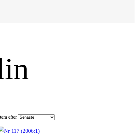
lin
tera efter