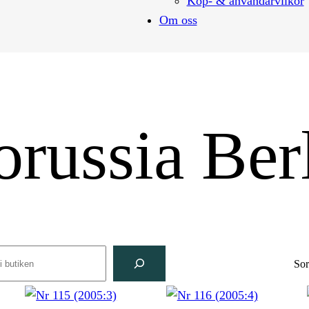
Köp- & användarvilkor
Om oss
orussia Ber
rch
Sor