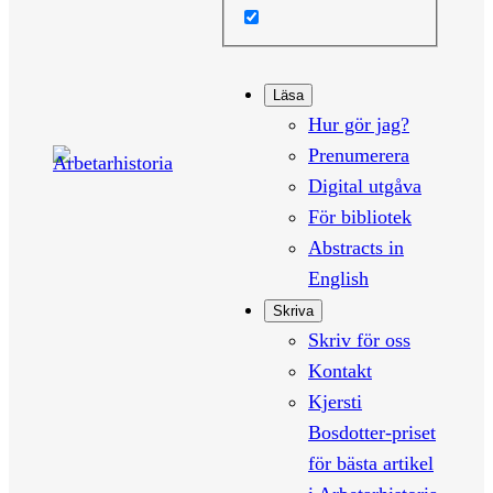
Läsa
Hur gör jag?
Prenumerera
Digital utgåva
För bibliotek
Abstracts in
English
Skriva
Skriv för oss
Kontakt
Kjersti
Bosdotter-priset
för bästa artikel