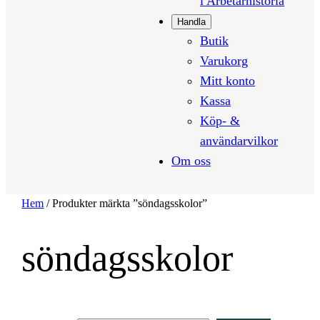
i Arbetarhistoria
Handla
Butik
Varukorg
Mitt konto
Kassa
Köp- &
användarvilkor
Om oss
Hem
/ Produkter märkta ”söndagsskolor”
söndagsskolor