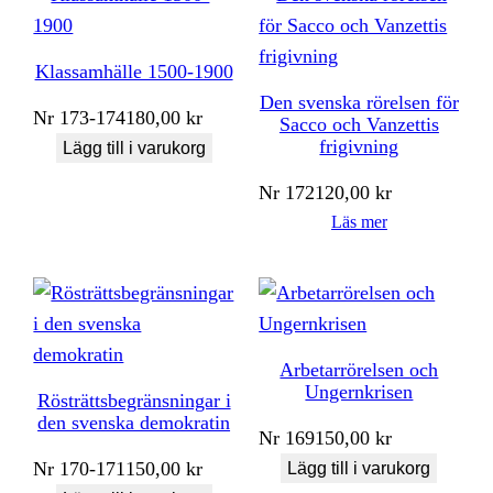
Klassamhälle 1500-1900
Den svenska rörelsen för
Nr
173-174
180,00
kr
Sacco och Vanzettis
frigivning
Lägg till i varukorg
Nr
172
120,00
kr
Läs mer
Arbetarrörelsen och
Ungernkrisen
Rösträttsbegränsningar i
den svenska demokratin
Nr
169
150,00
kr
Nr
170-171
150,00
kr
Lägg till i varukorg