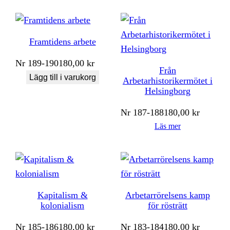
Framtidens arbete
Nr
189-190
180,00
kr
Från
Lägg till i varukorg
Arbetarhistorikermötet i
Helsingborg
Nr
187-188
180,00
kr
Läs mer
Kapitalism &
Arbetarrörelsens kamp
kolonialism
för rösträtt
Nr
185-186
180,00
kr
Nr
183-184
180,00
kr