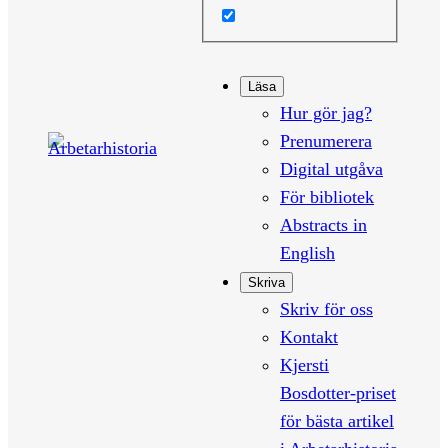
Läsa
Hur gör jag?
Prenumerera
Digital utgåva
För bibliotek
Abstracts in
English
Skriva
Skriv för oss
Kontakt
Kjersti
Bosdotter-priset
för bästa artikel