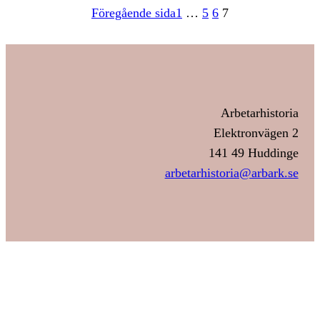
Föregående sida
1
…
5
6
7
Arbetarhistoria
Elektronvägen 2
141 49 Huddinge
arbetarhistoria@arbark.se