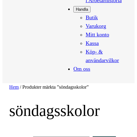
i Arbetarhistoria
Handla
Butik
Varukorg
Mitt konto
Kassa
Köp- &
användarvilkor
Om oss
Hem
/ Produkter märkta ”söndagsskolor”
söndagsskolor