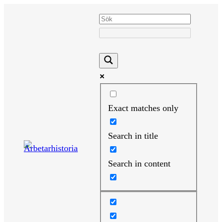
Hoppa
till
innehåll
Exact matches only
Search in title
Search in content