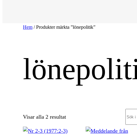
Hem
/ Produkter märkta ”lönepolitik”
lönepolit
Sear
Sortera
Visar alla 2 resultat
efter
senaste