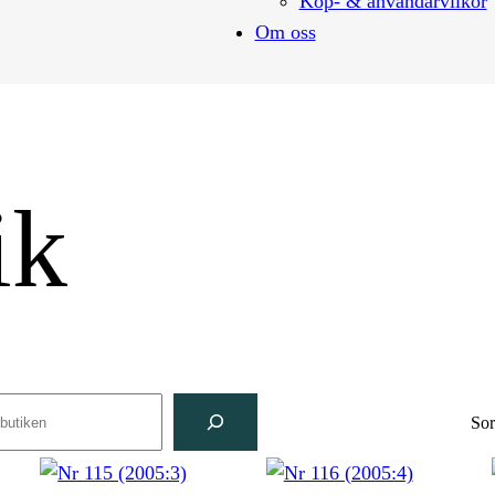
Köp- & användarvilkor
Om oss
ik
ch
Sor