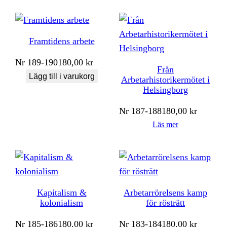
Framtidens arbete
Nr
189-190
180,00
kr
Från
Lägg till i varukorg
Arbetarhistorikermötet i
Helsingborg
Nr
187-188
180,00
kr
Läs mer
Kapitalism &
Arbetarrörelsens kamp
kolonialism
för rösträtt
Nr
185-186
180,00
kr
Nr
183-184
180,00
kr