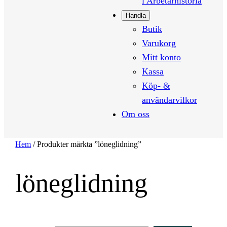
i Arbetarhistoria
Handla
Butik
Varukorg
Mitt konto
Kassa
Köp- &
användarvilkor
Om oss
Hem
/ Produkter märkta ”löneglidning”
löneglidning