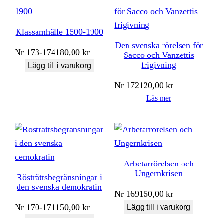
Klassamhälle 1500-1900
Den svenska rörelsen för
Nr
173-174
180,00
kr
Sacco och Vanzettis
frigivning
Lägg till i varukorg
Nr
172
120,00
kr
Läs mer
Arbetarrörelsen och
Ungernkrisen
Rösträttsbegränsningar i
den svenska demokratin
Nr
169
150,00
kr
Nr
170-171
150,00
kr
Lägg till i varukorg