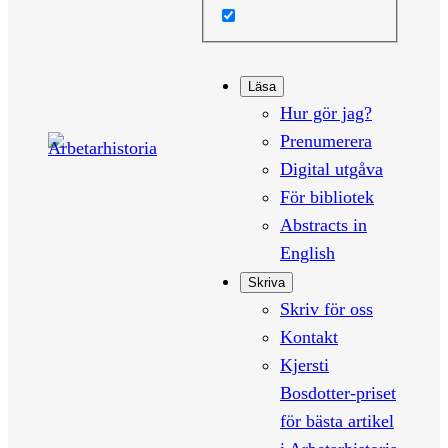
Läsa
Hur gör jag?
Prenumerera
Digital utgåva
För bibliotek
Abstracts in
English
Skriva
Skriv för oss
Kontakt
Kjersti
Bosdotter-priset
för bästa artikel