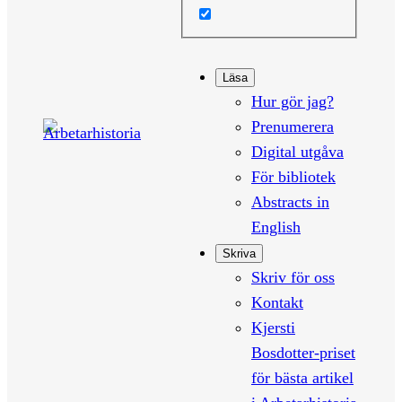
Läsa
Hur gör jag?
Prenumerera
Digital utgåva
För bibliotek
Abstracts in
English
Skriva
Skriv för oss
Kontakt
Kjersti
Bosdotter-priset
för bästa artikel