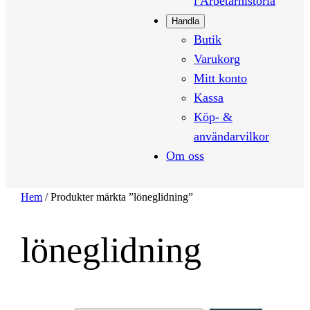
i Arbetarhistoria
Handla
Butik
Varukorg
Mitt konto
Kassa
Köp- &
användarvilkor
Om oss
Hem
/ Produkter märkta ”löneglidning”
löneglidning