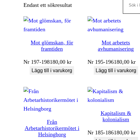
Search
Endast ett sökresultat
Mot glömskan, för
Mot arbetets
framtiden
avhumanisering
Nr
197-198
180,00
kr
Nr
195-196
180,00
kr
Lägg till i varukorg
Lägg till i varukorg
Kapitalism &
kolonialism
Från
Arbetarhistorikermötet i
Nr
185-186
180,00
kr
Helsingborg