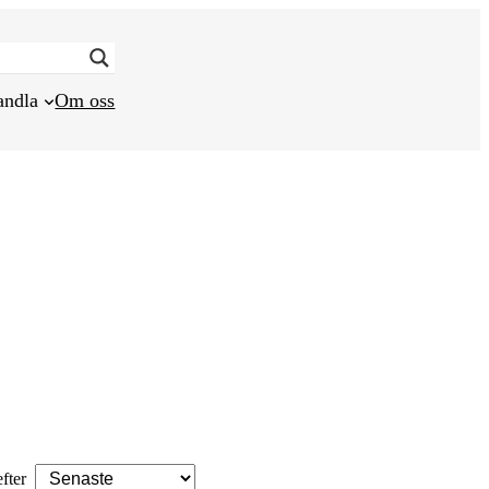
andla
Om oss
efter