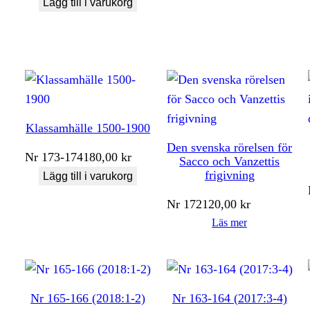
Lägg till i varukorg
Klassamhälle 1500-1900
Den svenska rörelsen för
Nr
173-174
180,00
kr
Sacco och Vanzettis
frigivning
Lägg till i varukorg
Nr
172
120,00
kr
Läs mer
Nr 165-166 (2018:1-2)
Nr 163-164 (2017:3-4)