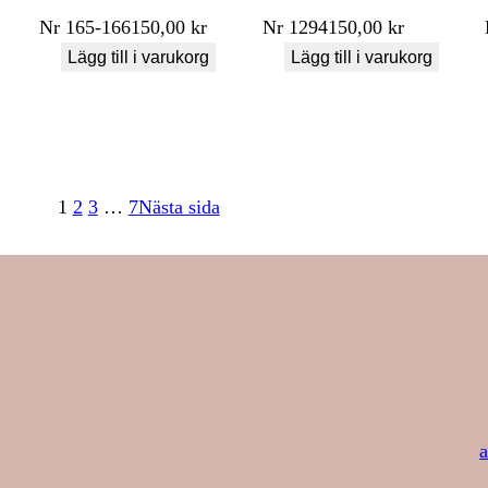
Nr
165-166
150,00
kr
Nr
1294
150,00
kr
Lägg till i varukorg
Lägg till i varukorg
1
2
3
…
7
Nästa sida
a