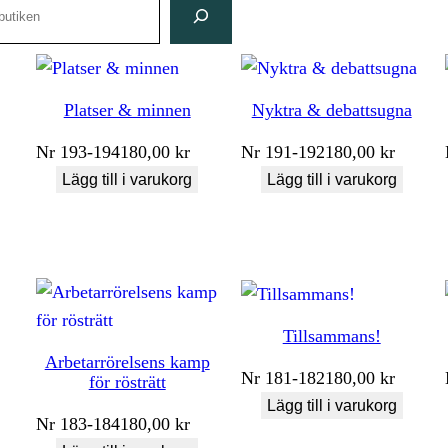
Platser & minnen
Nyktra & debattsugna
Nr
193-194
180,00
kr
Nr
191-192
180,00
kr
Lägg till i varukorg
Lägg till i varukorg
Tillsammans!
Arbetarrörelsens kamp
Nr
181-182
180,00
kr
för rösträtt
Lägg till i varukorg
Nr
183-184
180,00
kr