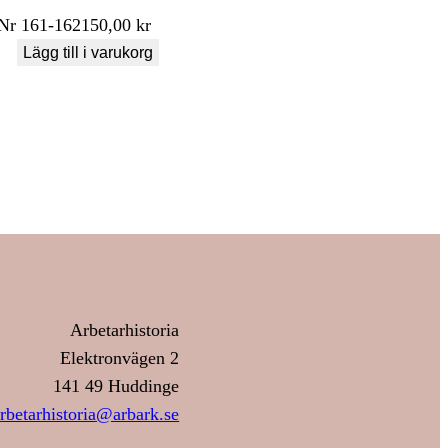
Nr
161-162
150,00
kr
Lägg till i varukorg
Arbetarhistoria
Elektronvägen 2
141 49 Huddinge
rbetarhistoria@arbark.se