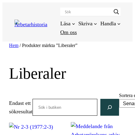
Hoppa
till
innehåll
Läsa
Skriva
Handla
Om oss
Hem
/ Produkter märkta ”Liberaler”
Liberaler
Sortera 
Search
Endast ett
sökresultat